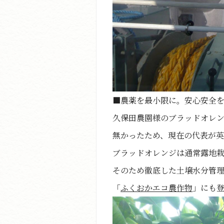
■農薬を最小限に。安心安全
久保田農園様のブラッドオレン
無かったため、現在の代表が
ブラッドオレンジは通常露地
そのため徹底した土壌水分管
「
ふくおかエコ農作物
」にも